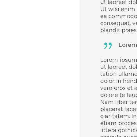
ut laoreet d
Ut wisi enim 
ea commodo c
consequat, ve
blandit praes
Lorem 
Lorem ipsum 
ut laoreet d
tation ullamc
dolor in hend
vero eros et 
dolore te feug
Nam liber te
placerat face
claritatem. I
etiam proces
littera goth