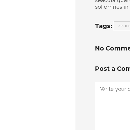
seacula quar
sollemnes in
Tags:
ARTIC
No Comme
Post a C