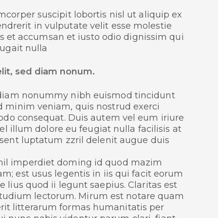
orper suscipit lobortis nisl ut aliquip ex
rerit in vulputate velit esse molestie
ros et accumsan et iusto odio dignissim qui
ugait nulla
elit, sed diam nonum.
ed diam nonummy nibh euismod tincidunt
ad minim veniam, quis nostrud exerci
mmodo consequat. Duis autem vel eum iriure
l illum dolore eu feugiat nulla facilisis at
sent luptatum zzril delenit augue duis
ihil imperdiet doming id quod mazim
; est usus legentis in iis qui facit eorum
lius quod ii legunt saepius. Claritas est
tudium lectorum. Mirum est notare quam
it litterarum formas humanitatis per