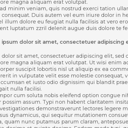
olore magna aliquam erat volutpat.
ad minim veniam, quis nostrud exerci tation ullamc
onsequat. Duis autem vel eum iriure dolor in hend
l illum dolore eu feugiat nulla facilisis at vero e
ent luptatum zzril delenit augue duis dolore te fe
ipsum dolor sit amet, consectetuer adipiscing 
dolor sit amet, consectetuer adipiscing elit, s
olore magna aliquam erat volutpat. Ut wisi enim 
orper suscipit lobortis nisl ut aliquip ex ea co
rerit in vulputate velit esse molestie consequat, ve
accumsan et iusto odio dignissim qui blandit prae
ait nulla facilisi.
mpor cum soluta nobis eleifend option congue n
r possim assum. Typi non habent claritatem insitam
nvestigationes demonstraverunt lectores legere me 
sus dynamicus, qui sequitur mutationem consue
ica, quam nunc putamus parum claram, anteposuer