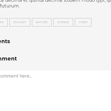
ta decima et quinta decima. Eodem modo typi, qui
 futurum.
LES
ECOLOGY
NATURE
SCIENCE
VIDEO
nts
omment